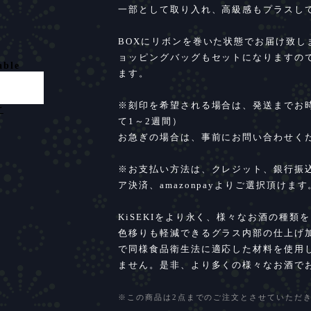
一部として取り入れ、高級感もプラスし
BOXにリボンを巻いた状態でお届け致しま
ョッピングバッグもセットになりますの
able
ます。
※刻印を希望される場合は、発送までお
け
て1～2週間）
お急ぎの場合は、事前にお問い合わせく
※お支払い方法は、クレジット、銀行振込、
ア決済、amazonpayよりご選択頂けます
KiSEKIをより永く、様々なお酒の種
色移りも軽減できるグラス内部の仕上げ
で同様食品衛生法に適応した材料を使用
ません。是非、より多くの様々なお酒で
※この商品は2点までのご注文とさせていただ