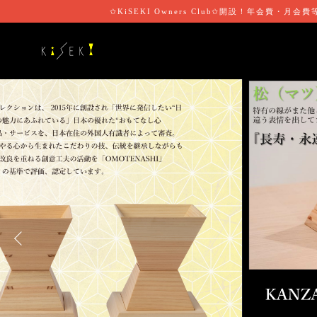
✩KiSEKI Owners Club✩開設！年