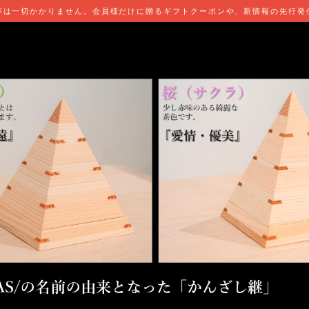
会費・月会費等は一切かかりません。会員様だけに贈るギフトクーポンや、新情報の先