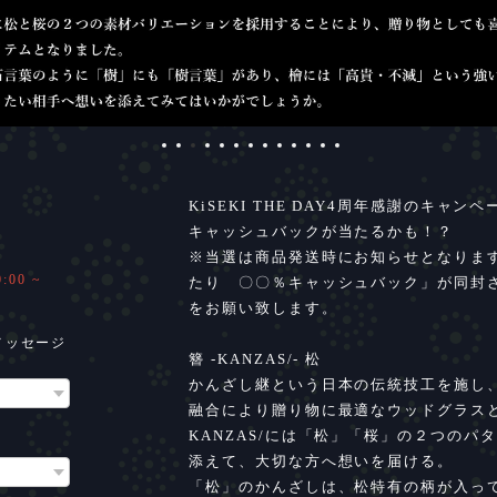
KiSEKI THE DAY4周年感謝のキャ
キャッシュバックが当たるかも！？
※当選は商品発送時にお知らせとなりま
00 ~
たり 〇〇％キャッシュバック」が同封
をお願い致します。
メッセージ
簪 -KANZAS/- 松
かんざし継という日本の伝統技工を施し
融合により贈り物に最適なウッドグラス
KANZAS/には「松」「桜」の２つの
添えて、大切な方へ想いを届ける。
「松」のかんざしは、松特有の柄が入っ