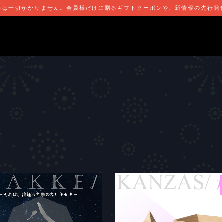
会費・月会費等は一切かかりません。会員様だけに贈るギフトクーポンや、新情報の先