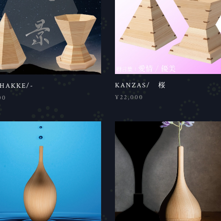
KANZAS/ 桜
HAKKE/-
¥22,000
00