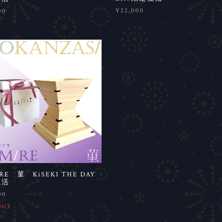
¥22,000
00
RE 菫 KiSEKI THE DAY
復活
00
OUT