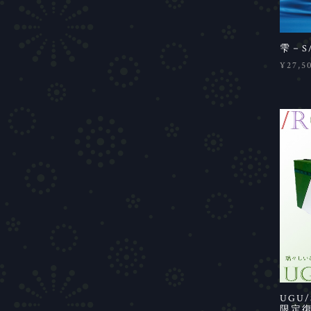
雫－S
¥27,5
UGU/
限定